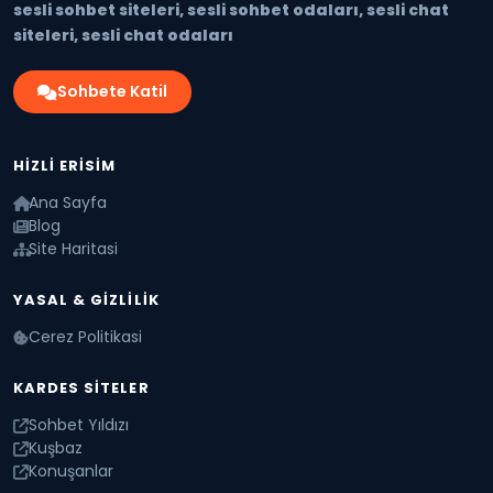
sesli sohbet siteleri, sesli sohbet odaları, sesli chat
siteleri, sesli chat odaları
Sohbete Katil
HIZLI ERISIM
Ana Sayfa
Blog
Site Haritasi
YASAL & GIZLILIK
Cerez Politikasi
KARDES SITELER
Sohbet Yıldızı
Kuşbaz
Konuşanlar