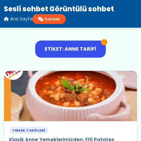
Sesli sohbet Görüntülü sohbet
Ana Sayfa
Sohbet
ETIKET: ANNE TARIFI
YEMEK TARIFLERI
Klasik Anne Yemeklerimizden: Etli Patates