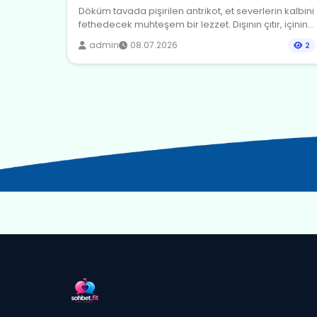
Döküm tavada pişirilen antrikot, et severlerin kalbini
fethedecek muhteşem bir lezzet. Dışının çıtır, içinin...
admin
08.07.2026
2