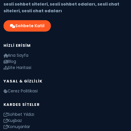
sesli sohbet siteleri, sesli sohbet odaları, sesli chat
siteleri, sesli chat odaları
Sohbete Katil
HIZLI ERISIM
Ana Sayfa
Blog
Site Haritasi
YASAL & GIZLILIK
Cerez Politikasi
KARDES SITELER
Sohbet Yıldızı
Kuşbaz
Konuşanlar