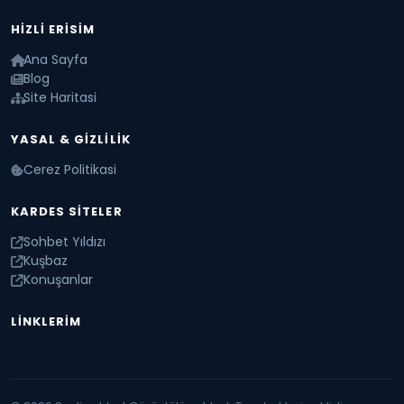
HIZLI ERISIM
Ana Sayfa
Blog
Site Haritasi
YASAL & GIZLILIK
Cerez Politikasi
KARDES SITELER
Sohbet Yıldızı
Kuşbaz
Konuşanlar
LINKLERIM