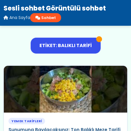
Sesli sohbet Görüntülü sohbet
Ana Sayfa
Sohbet
ETIKET: BALIKLI TARIFI
YEMEK TARIFLERI
Sunumuna Bayılacaksınız: Ton Balıklı Meze Tarifi