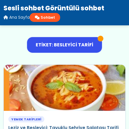
Sesli sohbet Görüntülü sohbet
Ana Sayfa
Sohbet
ETIKET: BESLEYICI TARIFI
YEMEK TARIFLERI
Leziz ve Besleyici: Tavuklu Şehriye Salatası Tarifi