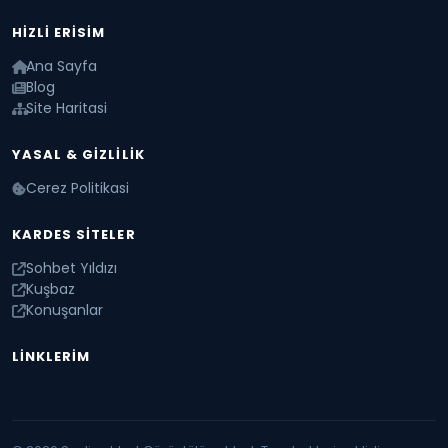
HIZLI ERISIM
Ana Sayfa
Blog
Site Haritasi
YASAL & GIZLILIK
Cerez Politikasi
KARDES SITELER
Sohbet Yıldızı
Kuşbaz
Konuşanlar
LINKLERIM