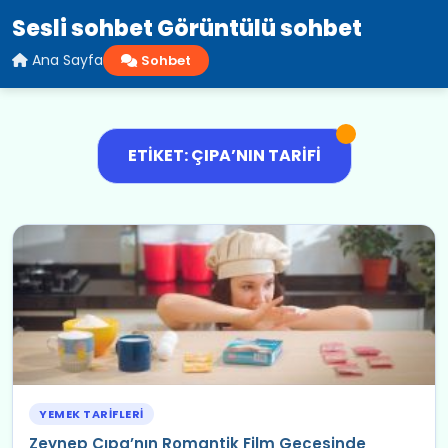
Sesli sohbet Görüntülü sohbet
Ana Sayfa
Sohbet
ETIKET: ÇIPA’NIN TARIFI
YEMEK TARIFLERI
Zeynep Çıpa’nın Romantik Film Gecesinde