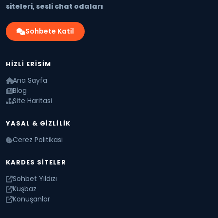
siteleri, sesli chat odaları
Sohbete Katil
HIZLI ERISIM
Ana Sayfa
Blog
Site Haritasi
YASAL & GIZLILIK
Cerez Politikasi
KARDES SITELER
Sohbet Yıldızı
Kuşbaz
Konuşanlar