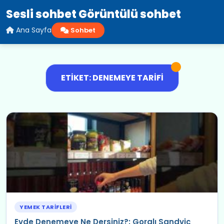
Sesli sohbet Görüntülü sohbet
Ana Sayfa
Sohbet
ETIKET: DENEMEYE TARIFI
YEMEK TARIFLERI
Evde Denemeye Ne Dersiniz?: Goralı Sandviç