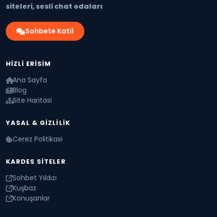
siteleri, sesli chat odaları
Sohbete Katil
HIZLI ERISIM
Ana Sayfa
Blog
Site Haritasi
YASAL & GIZLILIK
Cerez Politikasi
KARDES SITELER
Sohbet Yıldızı
Kuşbaz
Konuşanlar