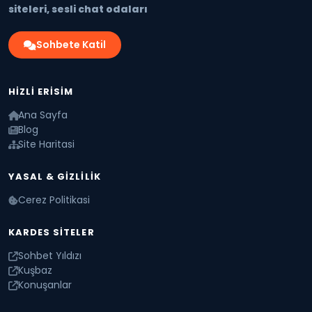
siteleri, sesli chat odaları
Sohbete Katil
HIZLI ERISIM
Ana Sayfa
Blog
Site Haritasi
YASAL & GIZLILIK
Cerez Politikasi
KARDES SITELER
Sohbet Yıldızı
Kuşbaz
Konuşanlar