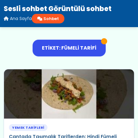
Sesli sohbet Görüntülü sohbet
Ana Sayfa
Sohbet
ETIKET: FÜMELI TARIFI
YEMEK TARIFLERI
Çantada Taşımalık Tariflerden: Hindi Fümeli