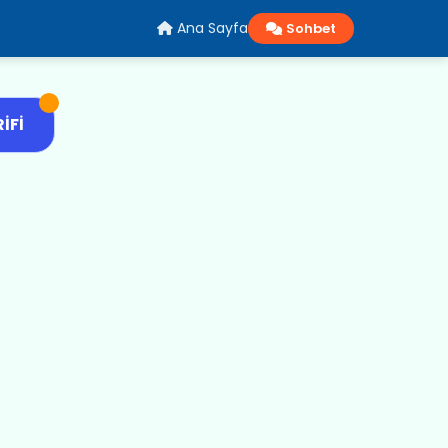
Ana Sayfa
Sohbet
IFI