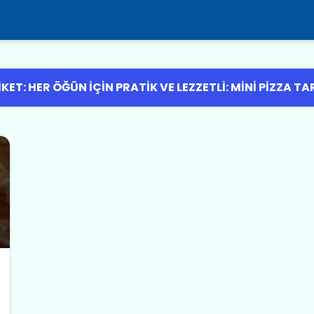
IKET: HER ÖĞÜN İÇIN PRATIK VE LEZZETLI: MINI PIZZA TAR