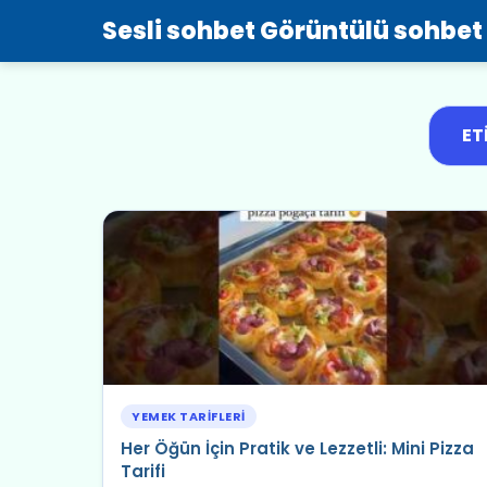
Sesli sohbet Görüntülü sohbet
ET
YEMEK TARIFLERI
Her Öğün İçin Pratik ve Lezzetli: Mini Pizza
Tarifi