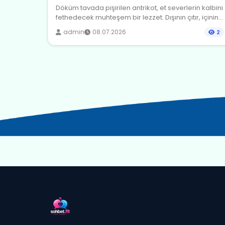
Döküm tavada pişirilen antrikot, et severlerin kalbini
fethedecek muhteşem bir lezzet. Dışının çıtır, içinin...
admin
08.07.2026
2