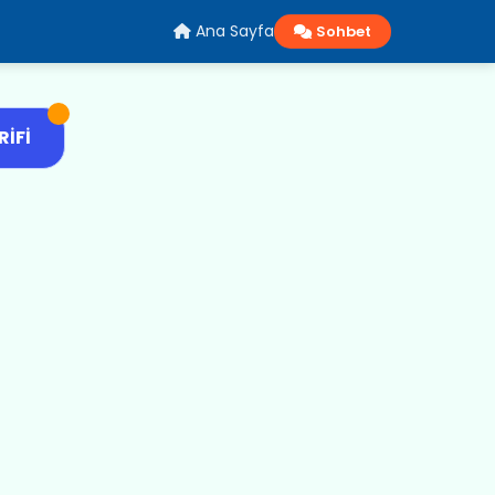
Ana Sayfa
Sohbet
RIFI