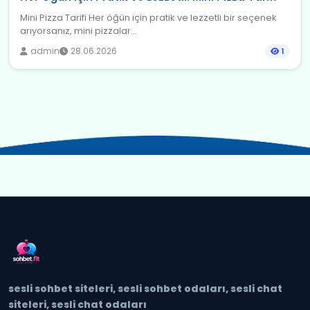
Mini Pizza Tarifi Her öğün için pratik ve lezzetli bir seçenek
arıyorsanız, mini pizzalar...
admin
28.06.2026
1
sesli sohbet siteleri, sesli sohbet odaları, sesli chat
siteleri, sesli chat odaları