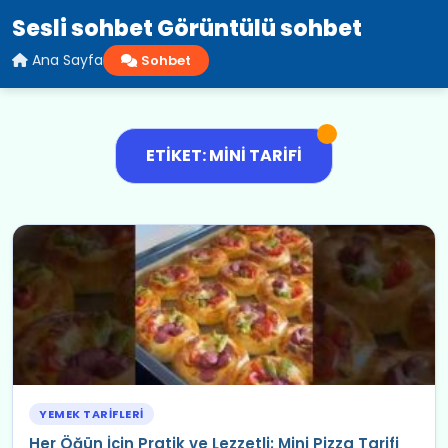
Sesli sohbet Görüntülü sohbet
Ana Sayfa
Sohbet
ETIKET: MINI TARIFI
YEMEK TARIFLERI
Her Öğün İçin Pratik ve Lezzetli: Mini Pizza Tarifi