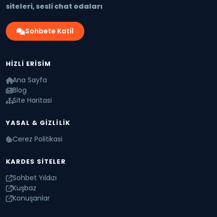
siteleri, sesli chat odaları
Sohbete Katil
HIZLI ERISIM
Ana Sayfa
Blog
Site Haritasi
YASAL & GIZLILIK
Cerez Politikasi
KARDES SITELER
Sohbet Yıldızı
Kuşbaz
Konuşanlar