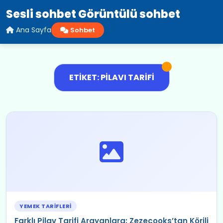
Sesli sohbet Görüntülü sohbet
Ana Sayfa
Sohbet
ETIKET: PILAVI TARIFI
YEMEK TARIFLERI
Farklı Pilav Tarifi Arayanlara: Zezecooks’tan Körili