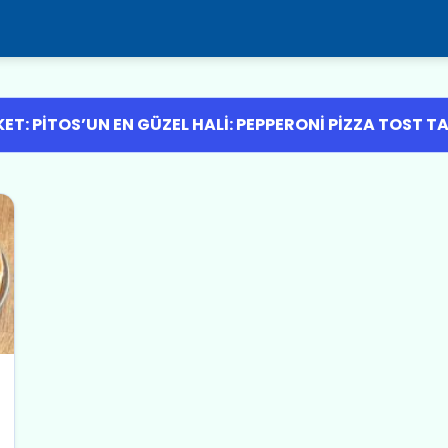
KET: PITOS’UN EN GÜZEL HALI: PEPPERONI PIZZA TOST TA