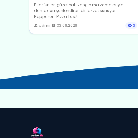
Pitos’un en güzel hali, zengin malzemeleriyle
damakları şenlendiren bir lezzet sunuyor:
Pepperoni Pizza Tost!...
admin
03.06.2026
3