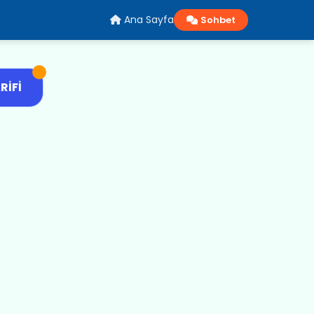
Ana Sayfa
Sohbet
RIFI