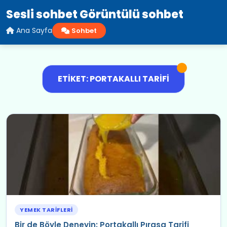
Sesli sohbet Görüntülü sohbet
Ana Sayfa
Sohbet
ETIKET: PORTAKALLI TARIFI
YEMEK TARIFLERI
Bir de Böyle Deneyin: Portakallı Pırasa Tarifi