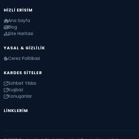
HIZLI ERISIM
Ana Sayfa
Blog
Site Haritasi
YASAL & GIZLILIK
Cerez Politikasi
KARDES SITELER
Sohbet Yıldızı
Kuşbaz
Konuşanlar
LINKLERIM