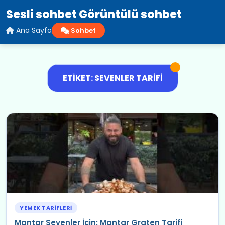
Sesli sohbet Görüntülü sohbet
Ana Sayfa
Sohbet
ETIKET: SEVENLER TARIFI
YEMEK TARIFLERI
Mantar Sevenler İçin: Mantar Graten Tarifi