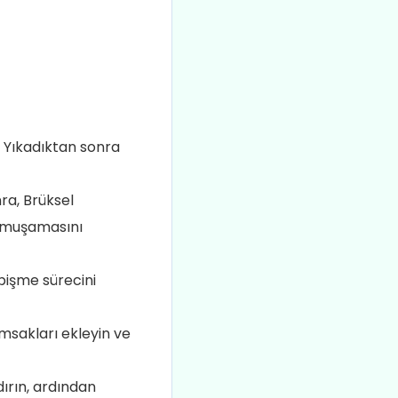
. Yıkadıktan sonra
ra, Brüksel
yumuşamasını
pişme sürecini
ımsakları ekleyin ve
dırın, ardından