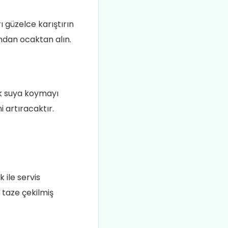
ı güzelce karıştırın
ından ocaktan alın.
uk suya koymayı
 artıracaktır.
 ile servis
 taze çekilmiş