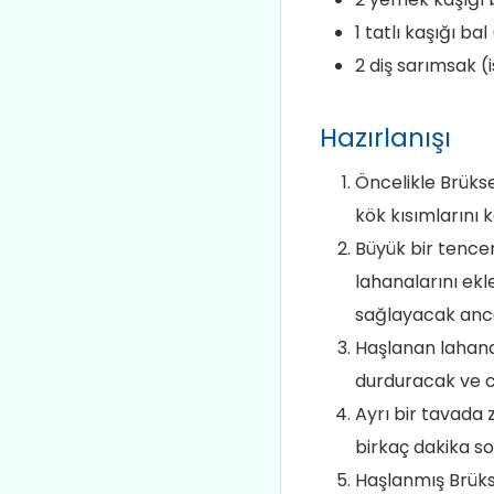
1 tatlı kaşığı ba
2 diş sarımsak (
Hazırlanışı
Öncelikle Brükse
kök kısımlarını 
Büyük bir tence
lahanalarını ek
sağlayacak anca
Haşlanan lahanal
durduracak ve c
Ayrı bir tavada 
birkaç dakika so
Haşlanmış Brükse