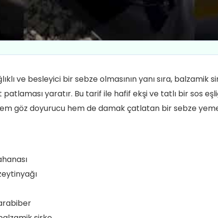
lıklı ve besleyici bir sebze olmasının yanı sıra, balzamik sir
tlaması yaratır. Bu tarif ile hafif ekşi ve tatlı bir sos eşli
 hem göz doyurucu hem de damak çatlatan bir sebze yemeğ
lahanası
zeytinyağı
karabiber
balzamik sirke