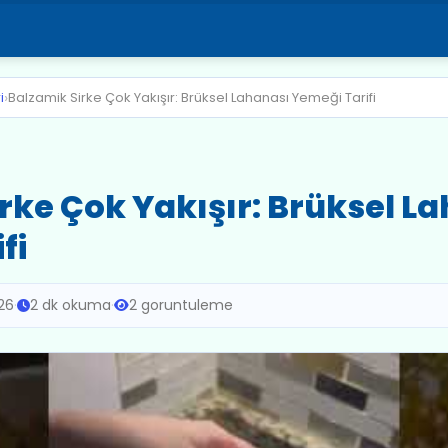
›
i
Balzamik Sirke Çok Yakışır: Brüksel Lahanası Yemeği Tarifi
rke Çok Yakışır: Brüksel L
fi
26
·
2 dk okuma
·
2 goruntuleme