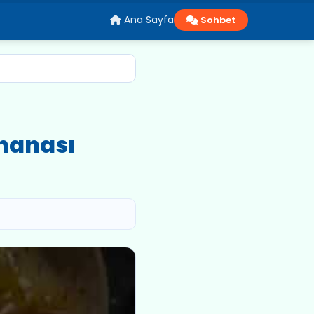
Ana Sayfa
Sohbet
ahanası