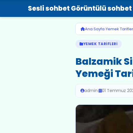
Sesli sohbet Görüntülü sohbet
›
Ana Sayfa
Yemek Tarifler
YEMEK TARIFLERI
Balzamik Si
Yemeği Tari
admin
·
01 Temmuz 20