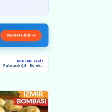
Sohbete Katil
SONRAKI YAZI
 Patatesli Çıtır Börek...