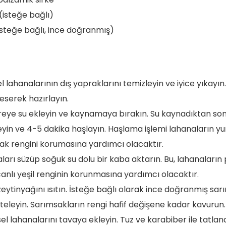
l (isteğe bağlı)
isteğe bağlı, ince doğranmış)
l lahanalarının dış yapraklarını temizleyin ve iyice yıkayın
keserek hazırlayın.
reye su ekleyin ve kaynamaya bırakın. Su kaynadıktan son
leyin ve 4-5 dakika haşlayın. Haşlama işlemi lahanaların 
k rengini korumasına yardımcı olacaktır.
arı süzüp soğuk su dolu bir kaba aktarın. Bu, lahanaların 
anlı yeşil renginin korunmasına yardımcı olacaktır.
zeytinyağını ısıtın. İsteğe bağlı olarak ince doğranmış sar
teleyin. Sarımsakların rengi hafif değişene kadar kavurun.
l lahanalarını tavaya ekleyin. Tuz ve karabiber ile tatlan