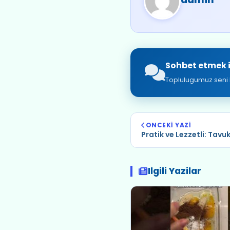
Sohbet etmek i
Toplulugumuz seni 
ONCEKI YAZI
Pratik ve Lezzetli: Tavuk
Ilgili Yazilar