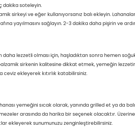
ç dakika soteleyin.
amik sirkeyi ve eğer kullanıyorsanız balı ekleyin. Lahanalar
afına yayılmasını sağlayın. 2-3 dakika daha pişirin ve ard
ın daha lezzetli olması için, haşladıktan sonra hemen soğ
alzamik sirkenin kalitesine dikkat etmek, yemeğin lezzetini
a ceviz ekleyerek kıtırlık katabilirsiniz.
ahanası yemeğini sıcak olarak, yanında grilled et ya da balık
a, mezeler arasında da harika bir seçenek olacaktır. Üzerine
lar ekleyerek sunumunuzu zenginleştirebilirsiniz.