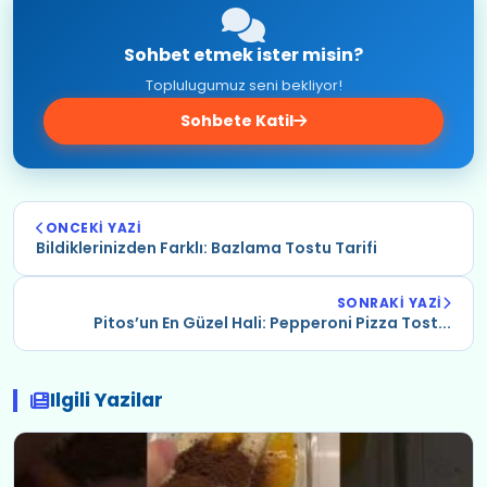
Sohbet etmek ister misin?
Toplulugumuz seni bekliyor!
Sohbete Katil
ONCEKI YAZI
Bildiklerinizden Farklı: Bazlama Tostu Tarifi
SONRAKI YAZI
Pitos’un En Güzel Hali: Pepperoni Pizza Tost...
Ilgili Yazilar