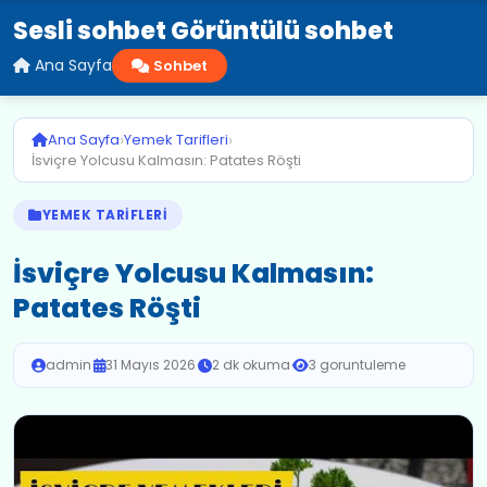
Sesli sohbet Görüntülü sohbet
Ana Sayfa
Sohbet
›
›
Ana Sayfa
Yemek Tarifleri
İsviçre Yolcusu Kalmasın: Patates Röşti
YEMEK TARIFLERI
İsviçre Yolcusu Kalmasın:
Patates Röşti
admin
·
31 Mayıs 2026
·
2 dk okuma
·
3 goruntuleme