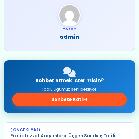
YAZAR
admin
Sohbet etmek ister misin?
Toplulugumuz seni bekliyor!
Sohbete Katil
ONCEKI YAZI
Pratik Lezzet Arayanlara: Üçgen Sandviç Tarifi