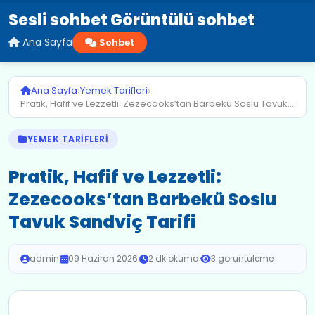
Sesli sohbet Görüntülü sohbet
Ana Sayfa
Sohbet
›
›
Ana Sayfa
Yemek Tarifleri
Pratik, Hafif ve Lezzetli: Zezecooks’tan Barbekü Soslu Tavuk...
YEMEK TARIFLERI
Pratik, Hafif ve Lezzetli:
Zezecooks’tan Barbekü Soslu
Tavuk Sandviç Tarifi
admin
·
09 Haziran 2026
·
2 dk okuma
·
3 goruntuleme