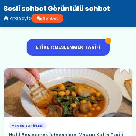
Sesli sohbet Görüntülü sohbet
Ana Sayfa
Sohbet
ETIKET: BESLENMEK TARIFI
YEMEK TARIFLERI
Hafif Beslenmek İsteyenlere: Vegan Köfte Tarifi