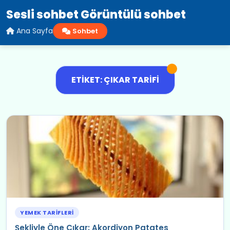
Sesli sohbet Görüntülü sohbet
Ana Sayfa
Sohbet
ETIKET: ÇIKAR TARIFI
YEMEK TARIFLERI
Şekliyle Öne Çıkar: Akordiyon Patates