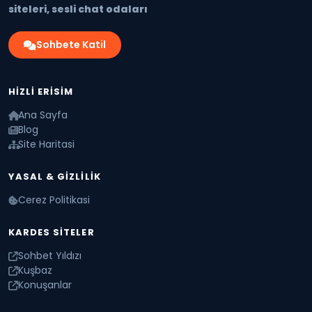
siteleri, sesli chat odaları
Sohbete Katil
HIZLI ERISIM
Ana Sayfa
Blog
Site Haritasi
YASAL & GIZLILIK
Cerez Politikasi
KARDES SITELER
Sohbet Yıldızı
Kuşbaz
Konuşanlar