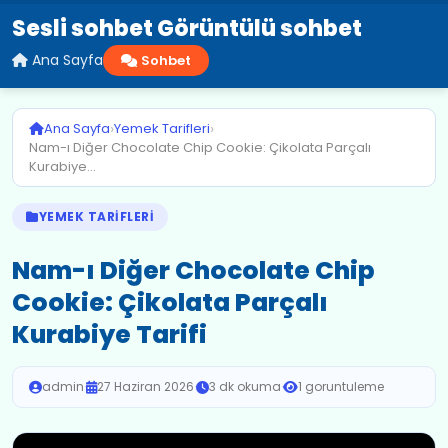
Sesli sohbet Görüntülü sohbet
Ana Sayfa
Sohbet
›
›
Ana Sayfa
Yemek Tarifleri
Nam-ı Diğer Chocolate Chip Cookie: Çikolata Parçalı
Kurabiye...
YEMEK TARIFLERI
Nam-ı Diğer Chocolate Chip
Cookie: Çikolata Parçalı
Kurabiye Tarifi
admin
·
27 Haziran 2026
·
3 dk okuma
·
1 goruntuleme