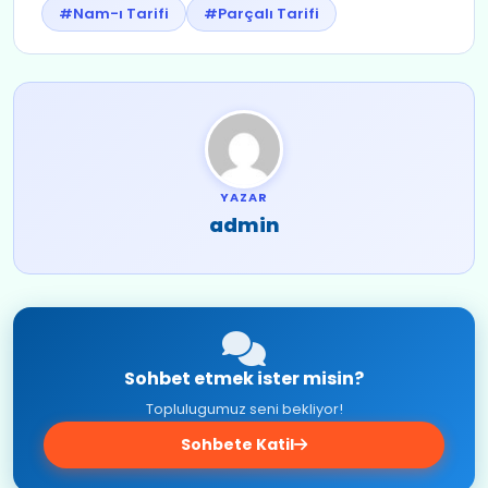
#Nam-ı Tarifi
#Parçalı Tarifi
YAZAR
admin
Sohbet etmek ister misin?
Toplulugumuz seni bekliyor!
Sohbete Katil