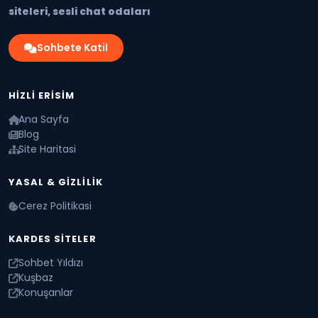
siteleri, sesli chat odaları
Sohbete Katil
HIZLI ERISIM
Ana Sayfa
Blog
Site Haritasi
YASAL & GIZLILIK
Cerez Politikasi
KARDES SITELER
Sohbet Yıldızı
Kuşbaz
Konuşanlar