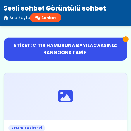
Sesli sohbet Görüntülü sohbet
Ana Sayfa
Sohbet
ETIKET: ÇITIR HAMURUNA BAYILACAKSINIZ:
RANGOONS TARIFI
YEMEK TARIFLERI