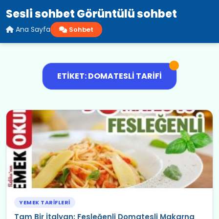
Sesli sohbet Görüntülü sohbet
Ana Sayfa
Sohbet
ETIKET: DOMATESLI TARIFI
YEMEK TARIFLERI
Tam Bir İtalyan: Fesleğenli Domatesli Makarna