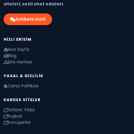
siteleri, sesli chat odaları
Sohbete Katil
HIZLI ERISIM
Ana Sayfa
Blog
Site Haritasi
YASAL & GIZLILIK
Cerez Politikasi
KARDES SITELER
Sohbet Yıldızı
Kuşbaz
Konuşanlar