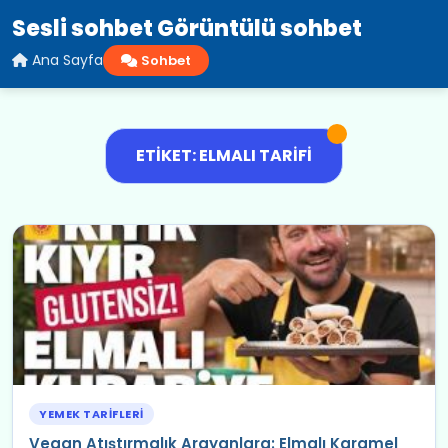
Sesli sohbet Görüntülü sohbet
Ana Sayfa
Sohbet
ETIKET: ELMALI TARIFI
YEMEK TARIFLERI
Vegan Atıştırmalık Arayanlara: Elmalı Karamel