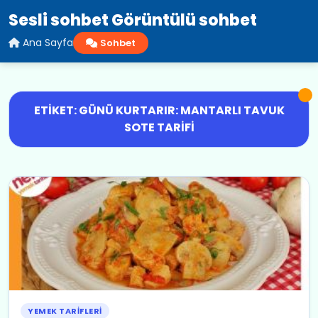
Sesli sohbet Görüntülü sohbet
Ana Sayfa
Sohbet
ETIKET: GÜNÜ KURTARIR: MANTARLI TAVUK
SOTE TARIFI
YEMEK TARIFLERI