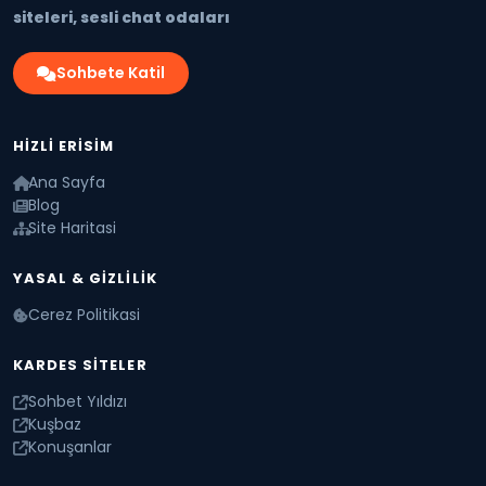
siteleri, sesli chat odaları
Sohbete Katil
HIZLI ERISIM
Ana Sayfa
Blog
Site Haritasi
YASAL & GIZLILIK
Cerez Politikasi
KARDES SITELER
Sohbet Yıldızı
Kuşbaz
Konuşanlar