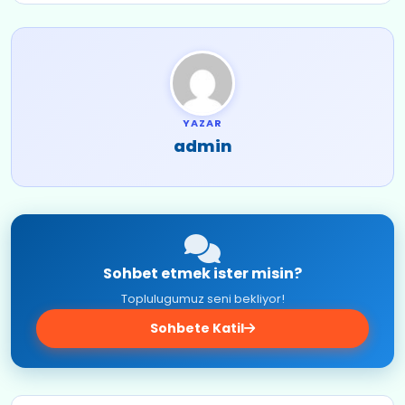
YAZAR
admin
Sohbet etmek ister misin?
Toplulugumuz seni bekliyor!
Sohbete Katil