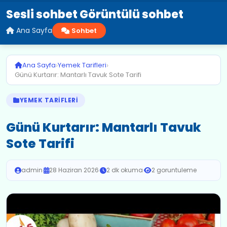
Sesli sohbet Görüntülü sohbet
Ana Sayfa
Sohbet
›
›
Ana Sayfa
Yemek Tarifleri
Günü Kurtarır: Mantarlı Tavuk Sote Tarifi
YEMEK TARIFLERI
Günü Kurtarır: Mantarlı Tavuk
Sote Tarifi
admin
·
28 Haziran 2026
·
2 dk okuma
·
2 goruntuleme