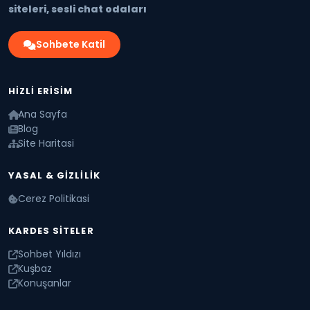
siteleri, sesli chat odaları
Sohbete Katil
HIZLI ERISIM
Ana Sayfa
Blog
Site Haritasi
YASAL & GIZLILIK
Cerez Politikasi
KARDES SITELER
Sohbet Yıldızı
Kuşbaz
Konuşanlar