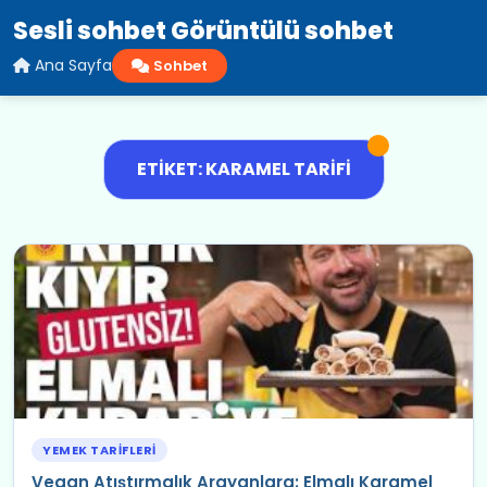
Sesli sohbet Görüntülü sohbet
Ana Sayfa
Sohbet
ETIKET: KARAMEL TARIFI
YEMEK TARIFLERI
Vegan Atıştırmalık Arayanlara: Elmalı Karamel