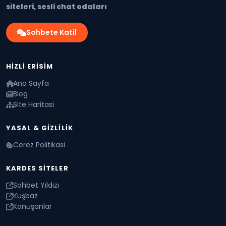
siteleri, sesli chat odaları
Sohbete Katil
HIZLI ERISIM
Ana Sayfa
Blog
Site Haritasi
YASAL & GIZLILIK
Cerez Politikasi
KARDES SITELER
Sohbet Yıldızı
Kuşbaz
Konuşanlar