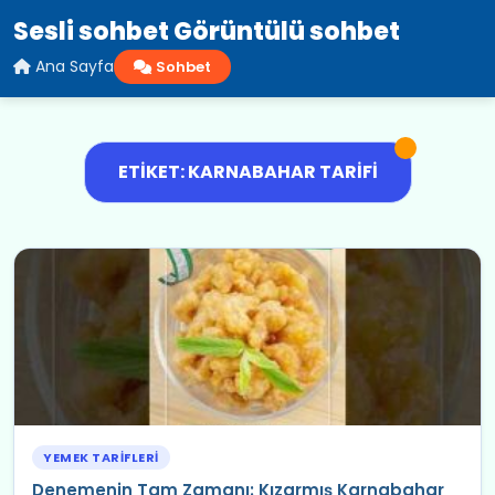
Sesli sohbet Görüntülü sohbet
Ana Sayfa
Sohbet
ETIKET: KARNABAHAR TARIFI
YEMEK TARIFLERI
Denemenin Tam Zamanı: Kızarmış Karnabahar