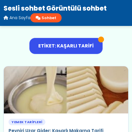
Sesli sohbet Görüntülü sohbet
Ana Sayfa
Sohbet
ETIKET: KAŞARLI TARIFI
YEMEK TARIFLERI
Peyniri Uzar Gider: Kaşarlı Makarna Tarifi