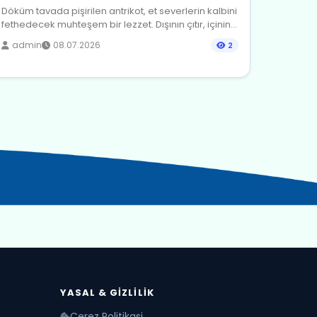
Döküm tavada pişirilen antrikot, et severlerin kalbini
fethedecek muhteşem bir lezzet. Dışının çıtır, içinin...
admin
08.07.2026
2
YASAL & GIZLILIK
Cerez Politikasi