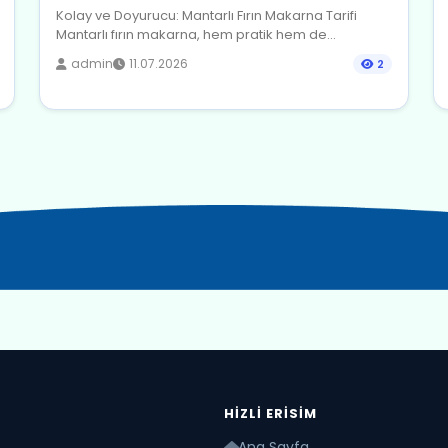
Kolay ve Doyurucu: Mantarlı Fırın Makarna Tarifi
Mantarlı fırın makarna, hem pratik hem de...
admin
11.07.2026
2
HIZLI ERISIM
Ana Sayfa