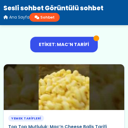
Sesli sohbet Görüntülü sohbet
Ana Sayfa
Sohbet
ETIKET: MAC’N TARIFI
YEMEK TARIFLERI
Top Top Mutluluk: Mac’n Cheese Balls Tarifi