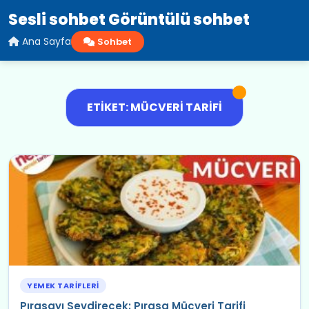
Sesli sohbet Görüntülü sohbet
Ana Sayfa
Sohbet
ETIKET: MÜCVERI TARIFI
YEMEK TARIFLERI
Pırasayı Sevdirecek: Pırasa Mücveri Tarifi