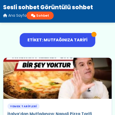
Sesli sohbet Görüntülü sohbet
Ana Sayfa
Sohbet
ETIKET: MUTFAĞINIZA TARIFI
YEMEK TARIFLERI
İtalya’dan Mutfağınıza: Napoli Pizza Tarifi