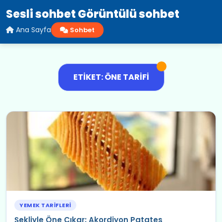
Sesli sohbet Görüntülü sohbet
Ana Sayfa
Sohbet
ETIKET: ÖNE TARIFI
YEMEK TARIFLERI
Şekliyle Öne Çıkar: Akordiyon Patates