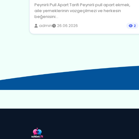
Peynirli Pull Apart Tarifi Peynirli pull apart ekmek,
aile yemeklerinin vazgeçilmezi ve herkesin
beğenisini...
admin
26.06.2026
2