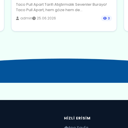
Taco Pull Apart Tarifi Atıştırmalık Sevenler Buraya!
Taco Pull Apart, hem göze hem de...
admin
25.06.2026
3
HIZLI ERISIM
Ana Sayfa