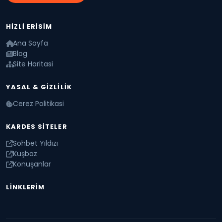
HIZLI ERISIM
Ana Sayfa
Blog
Site Haritasi
YASAL & GIZLILIK
Cerez Politikasi
KARDES SITELER
Sohbet Yıldızı
Kuşbaz
Konuşanlar
LINKLERIM