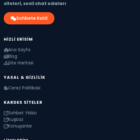
siteleri, sesli chat odaları
Sohbete Katil
HIZLI ERISIM
Ana Sayfa
Blog
Site Haritasi
YASAL & GIZLILIK
Cerez Politikasi
KARDES SITELER
Sohbet Yıldızı
Kuşbaz
Konuşanlar