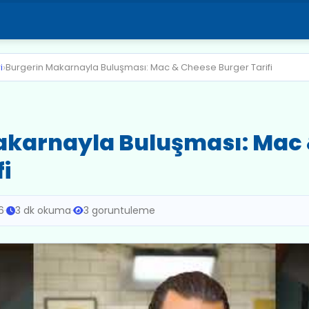
›
i
Burgerin Makarnayla Buluşması: Mac & Cheese Burger Tarifi
akarnayla Buluşması: Mac
i
6
·
3 dk okuma
·
3 goruntuleme