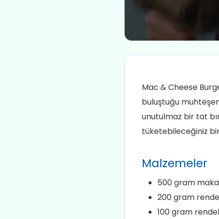
Mac & Cheese Burge
buluştuğu muhteşem 
unutulmaz bir tat bır
tüketebileceğiniz bi
Malzemeler
500 gram makarna
200 gram rende
100 gram rendel