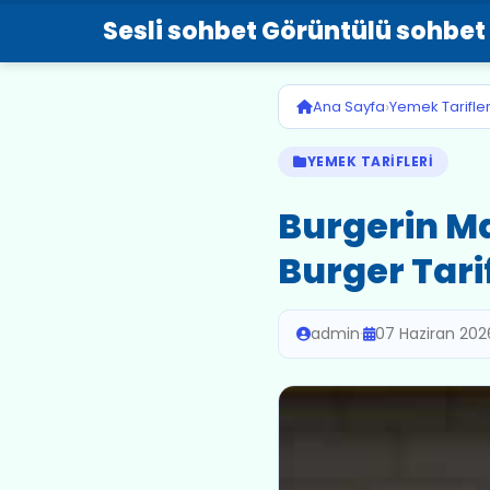
Sesli sohbet Görüntülü sohbet
›
Ana Sayfa
Yemek Tarifler
YEMEK TARIFLERI
Burgerin M
Burger Tarif
admin
·
07 Haziran 202