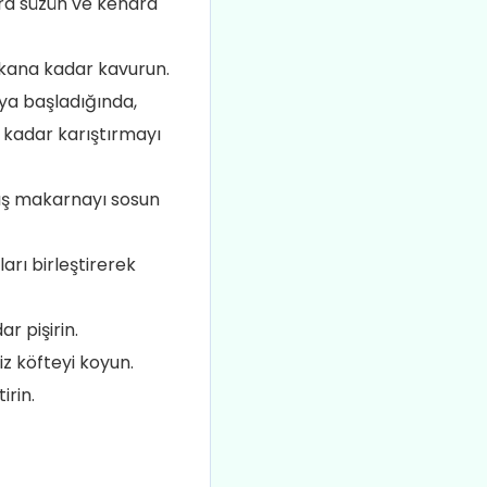
ra süzün ve kenara
çıkana kadar kavurun.
ya başladığında,
 kadar karıştırmayı
mış makarnayı sosun
rı birleştirerek
ar pişirin.
z köfteyi koyun.
irin.