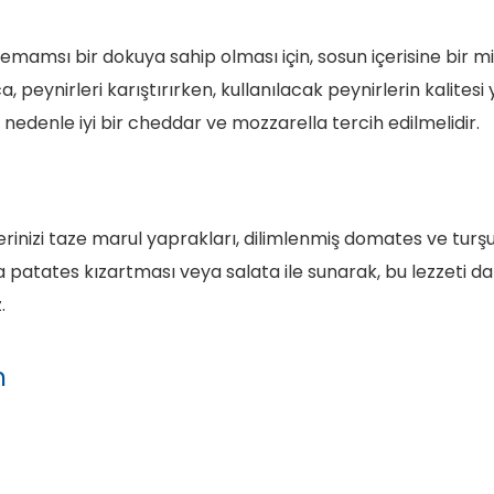
mamsı bir dokuya sahip olması için, sosun içerisine bir m
ca, peynirleri karıştırırken, kullanılacak peynirlerin kalites
 nedenle iyi bir cheddar ve mozzarella tercih edilmelidir.
nizi taze marul yaprakları, dilimlenmiş domates ve turşula
a patates kızartması veya salata ile sunarak, bu lezzeti d
.
m