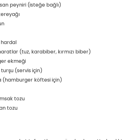
n peyniri (isteğe bağlı)
tereyağı
un
ı hardal
aratlar (tuz, karabiber, kırmızı biber)
ger ekmeği
turşu (servis için)
(hamburger köftesi için)
rımsak tozu
ğan tozu