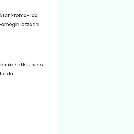
iktar kremayı da
i yemeğin lezzetini
r ile birlikte sıcak
aha da