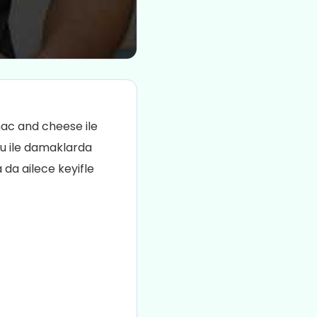
ac and cheese ile
su ile damaklarda
 da ailece keyifle