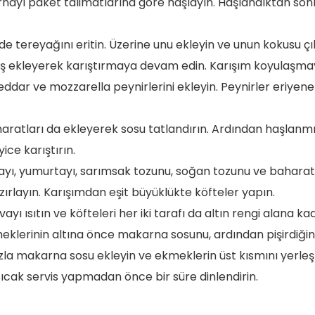
nayı paket talimatlarına göre haşlayın. Haşlandıktan son
de tereyağını eritin. Üzerine unu ekleyin ve unun kokusu 
ş ekleyerek karıştırmaya devam edin. Karışım koyulaşma
dar ve mozzarella peynirlerini ekleyin. Peynirler eriyene
haratları da ekleyerek sosu tatlandırın. Ardından haşlan
yice karıştırın.
yı, yumurtayı, sarımsak tozunu, soğan tozunu ve baharatla
zırlayın. Karışımdan eşit büyüklükte köfteler yapın.
ayı ısıtın ve köfteleri her iki tarafı da altın rengi alana kad
lerinin altına önce makarna sosunu, ardından pişirdiğini
la makarna sosu ekleyin ve ekmeklerin üst kısmını yerleşt
ıcak servis yapmadan önce bir süre dinlendirin.