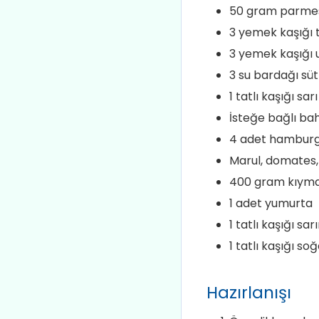
50 gram parmesa
3 yemek kaşığı 
3 yemek kaşığı 
3 su bardağı süt
1 tatlı kaşığı sar
İsteğe bağlı bah
4 adet hambur
Marul, domates, 
400 gram kıyma 
1 adet yumurta
1 tatlı kaşığı sa
1 tatlı kaşığı so
Hazırlanışı