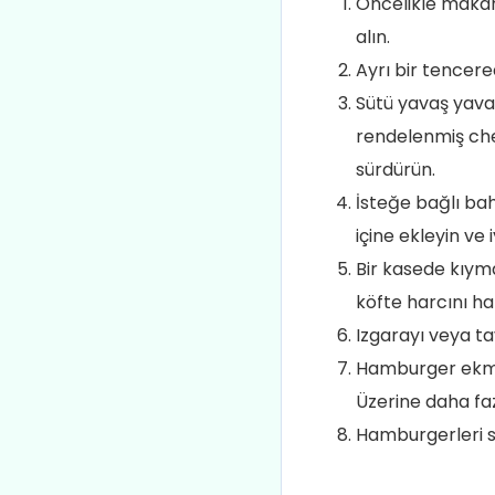
Öncelikle makar
alın.
Ayrı bir tencere
Sütü yavaş yava
rendelenmiş ched
sürdürün.
İsteğe bağlı ba
içine ekleyin ve i
Bir kasede kıyma
köfte harcını ha
Izgarayı veya tav
Hamburger ekmek
Üzerine daha faz
Hamburgerleri s