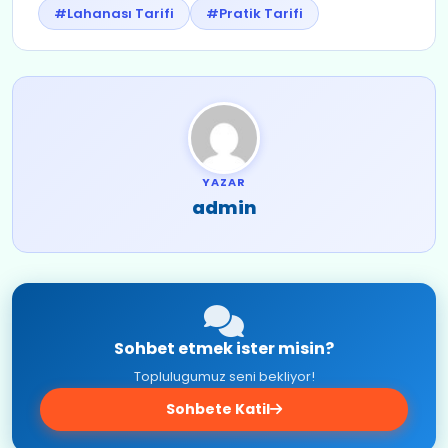
#Lahanası Tarifi
#Pratik Tarifi
YAZAR
admin
Sohbet etmek ister misin?
Toplulugumuz seni bekliyor!
Sohbete Katil