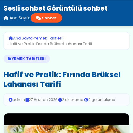
Sesli sohbet Görüntülü sohbet
Ana Sayfa
Sohbet
›
›
Ana Sayfa
Yemek Tarifleri
Hafif ve Pratik: Fırında Brüksel Lahanası Tarifi
YEMEK TARIFLERI
Hafif ve Pratik: Fırında Brüksel
Lahanası Tarifi
admin
·
27 Haziran 2026
·
2 dk okuma
·
2 goruntuleme