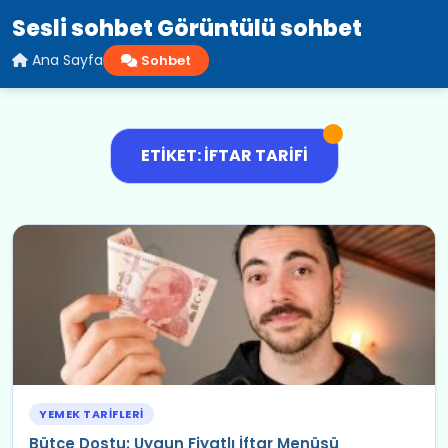
Sesli sohbet Görüntülü sohbet
Ana Sayfa
Sohbet
ETIKET: İFTAR TARIFI
YEMEK TARIFLERI
Bütçe Dostu: Uygun Fiyatlı İftar Menüsü