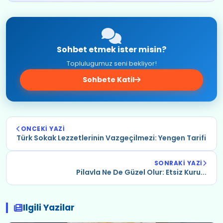
Sohbet etmek ister misin?
Toplulugumuz seni bekliyor!
Sohbete Katil
ONCEKI YAZI
Türk Sokak Lezzetlerinin Vazgeçilmezi: Yengen Tarifi
SONRAKI YAZI
Pilavla Ne De Güzel Olur: Etsiz Kuru...
Ilgili Yazilar