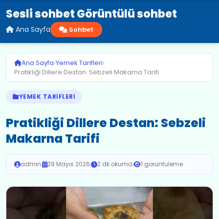
Sesli sohbet Görüntülü sohbet
Ana Sayfa
Sohbet
›
›
Ana Sayfa
Yemek Tarifleri
Pratikliği Dillere Destan: Sebzeli Makarna Tarifi
YEMEK TARIFLERI
Pratikliği Dillere Destan: Sebzeli
Makarna Tarifi
admin
·
29 Mayıs 2026
·
2 dk okuma
·
1 goruntuleme